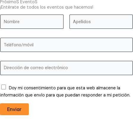
PróximoS EventoS
¡Entérate de todos los eventos que hacemos!
N
a
m
Nombre
Apellidos
e
T
*
e
l
é
E
f
m
o
a
n
i
Doy mi consentimiento para que esta web almacene la
o
l
información que envío para que puedan responder a mi petición.
*
Enviar