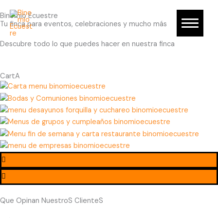
Ir
Binomio Ecuestre
al
Tu finca para eventos, celebraciones y mucho más
INICIO
contenido
Descubre todo lo que puedes hacer en nuestra finca
HIPICA
ESPACIOS
CartA
BODAS
CUMPLEAÑOS
EVENTOS DE EMPRESA
CONTACTA
Que Opinan NuestroS ClienteS