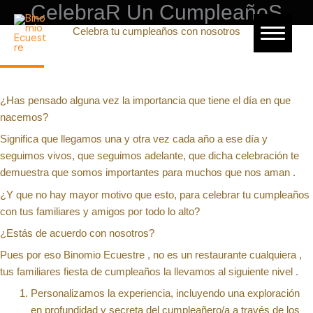
Ir
CelebraR Un CumpleañoS
al
Celebra tu cumpleaños con nosotros
INICIO
contenido
HIPICA
ESPACIOS
¿Has pensado alguna vez la importancia que tiene el día en que
nacemos?
BODAS
Significa que llegamos una y otra vez cada año a ese día y
seguimos vivos, que seguimos adelante, que dicha celebración te
CUMPLEAÑOS
demuestra que somos importantes para muchos que nos aman .
EVENTOS DE EMPRESA
¿Y que no hay mayor motivo que esto, para celebrar tu cumpleaños
con tus familiares y amigos por todo lo alto?
CONTACTA
¿Estás de acuerdo con nosotros?
Pues por eso Binomio Ecuestre , no es un restaurante cualquiera ,
tus familiares fiesta de cumpleaños la llevamos al siguiente nivel .
Personalizamos la experiencia, incluyendo una exploración
en profundidad y secreta del cumpleañero/a a través de los